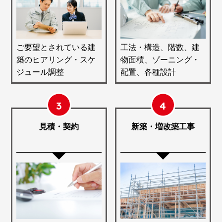
ご要望とされている建
工法・構造、階数、建
築のヒアリング・スケ
物面積、ゾーニング・
ジュール調整
配置、各種設計
3
4
見積・契約
新築・増改築工事