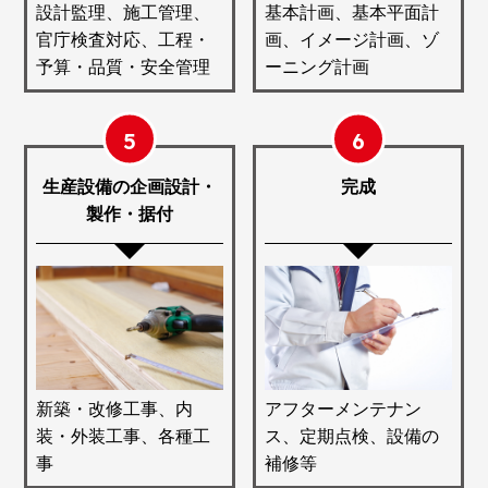
設計監理、施工管理、
基本計画、基本平面計
官庁検査対応、工程・
画、イメージ計画、ゾ
予算・品質・安全管理
ーニング計画
5
6
生産設備の企画設計・
完成
製作・据付
新築・改修工事、内
アフターメンテナン
装・外装工事、各種工
ス、定期点検、設備の
事
補修等