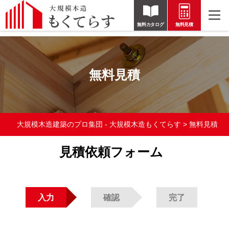
無料カタログ
無料見積
無料見積
大規模木造建築のプロ集団 - 大規模木造もくてらす
>
無料見積
見積依頼フォーム
入力
確認
完了