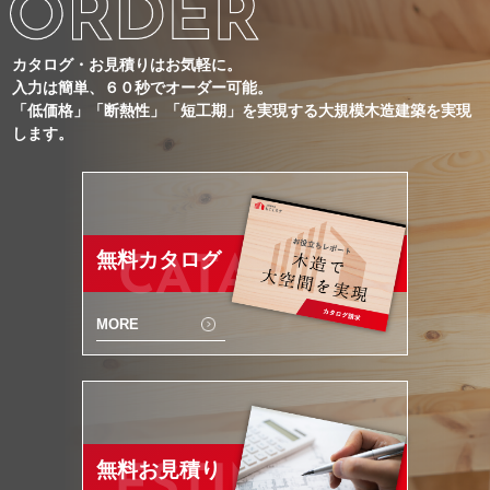
カタログ・お見積りはお気軽に。
入力は簡単、６０秒でオーダー可能。
「低価格」「断熱性」「短工期」を実現する大規模木造建築を実現
します。
無料カタログ
CATALOG
MORE
無料お見積り
ESTIMATE