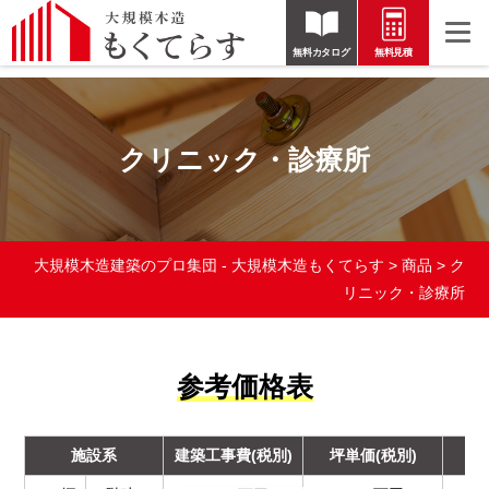
無料カタログ
無料見積
クリニック・診療所
大規模木造建築のプロ集団 - 大規模木造もくてらす
>
商品
>
ク
リニック・診療所
参考価格表
施設系
建築工事費(税別)
坪単価(税別)