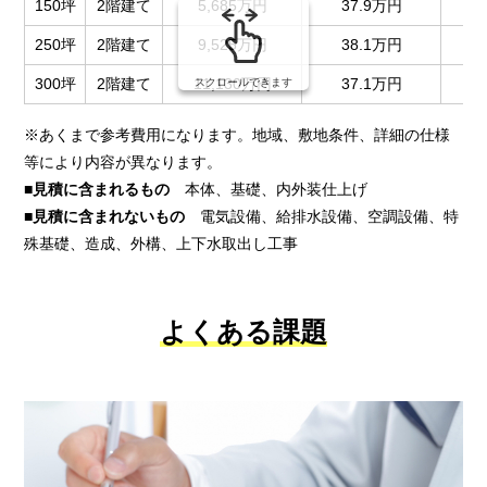
150坪
2階建て
5,685万円
37.9万円
250坪
2階建て
9,525万円
38.1万円
300坪
2階建て
11,130万円
37.1万円
スクロールできます
※あくまで参考費用になります。地域、敷地条件、詳細の仕様
等により内容が異なります。
■見積に含まれるもの
本体、基礎、内外装仕上げ
■見積に含まれないもの
電気設備、給排水設備、空調設備、特
殊基礎、造成、外構、上下水取出し工事
よくある課題