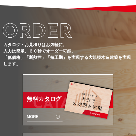
カタログ・お見積りはお気軽に。
入力は簡単、６０秒でオーダー可能。
「低価格」「断熱性」「短工期」を実現する大規模木造建築を実現
します。
無料カタログ
CATALOG
MORE