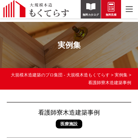
無料カタログ
無料見積
実例集
大規模木造建築のプロ集団 - 大規模木造もくてらす
>
実例集
>
看護師寮木造建築事例
看護師寮木造建築事例
医療施設