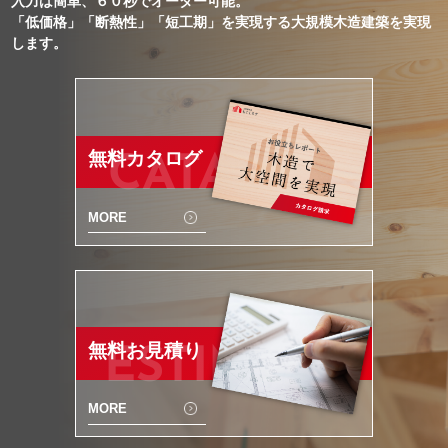
入力は簡単、６０秒でオーダー可能。
「低価格」「断熱性」「短工期」を実現する大規模木造建築を実現
します。
無料カタログ
CATALOG
MORE
無料お見積り
ESTIMATE
MORE