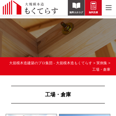
無料カタログ
無料見積
大規模木造建築のプロ集団 - 大規模木造もくてらす
>
実例集
>
工場・倉庫
工場・倉庫